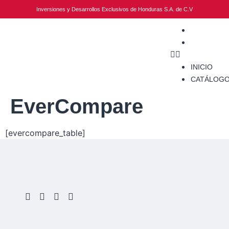
Inversiones y Desarrollos Exclusivos de Honduras S.A. de C.V
INICIO
CATÁLO
INICIO
CATÁLOG
EverCompare
[evercompare_table]